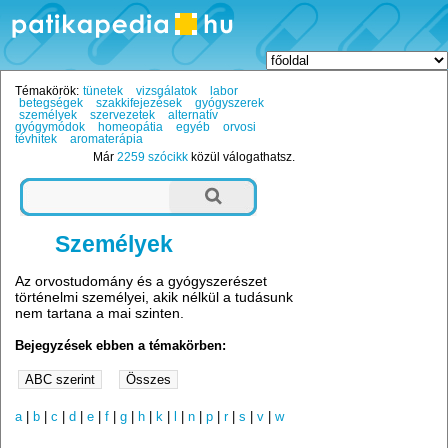
Témakörök:
tünetek
vizsgálatok
labor
betegségek
szakkifejezések
gyógyszerek
személyek
szervezetek
alternatív
gyógymódok
homeopátia
egyéb
orvosi
tévhitek
aromaterápia
Már
2259 szócikk
közül válogathatsz.
Személyek
Az orvostudomány és a gyógyszerészet
történelmi személyei, akik nélkül a tudásunk
nem tartana a mai szinten.
Bejegyzések ebben a témakörben:
a
|
b
|
c
|
d
|
e
|
f
|
g
|
h
|
k
|
l
|
n
|
p
|
r
|
s
|
v
|
w