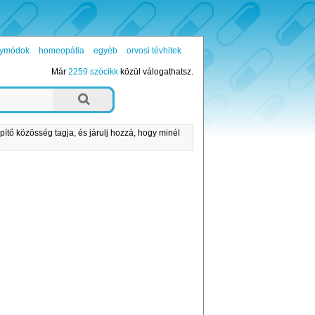
ógymódok
homeopátia
egyéb
orvosi tévhitek
Már
2259 szócikk
közül válogathatsz.
pítő közösség tagja, és járulj hozzá, hogy minél