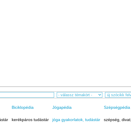
Biciklopédia
Jógapédia
Szépségpédia
ástár
kerékpáros tudástár
jóga gyakorlatok, tudástár
szépség, divat