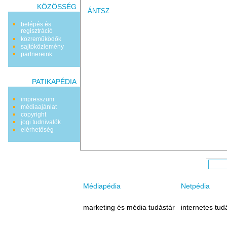
KÖZÖSSÉG
ÁNTSZ
belépés és
regisztráció
közreműködők
sajtóközlemény
partnereink
PATIKAPÉDIA
impresszum
médiaajánlat
copyright
jogi tudnivalók
elérhetőség
Médiapédia
Netpédia
marketing és média tudástár
internetes tud