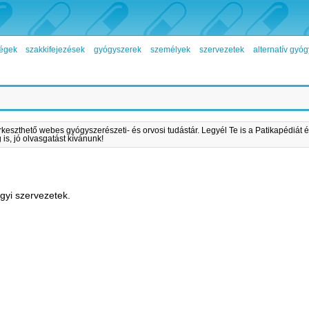
égek
szakkifejezések
gyógyszerek
személyek
szervezetek
alternatív gy
rkeszthető webes gyógyszerészeti- és orvosi tudástár. Legyél Te is a Patikapédiát é
is, jó olvasgatást kívánunk!
yi szervezetek.