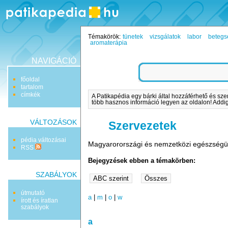
Témakörök:
tünetek
vizsgálatok
labor
betegs
aromaterápia
NAVIGÁCIÓ
főoldal
tartalom
címkék
A Patikapédia egy bárki által hozzáférhető és sze
több hasznos információ legyen az oldalon! Addig 
VÁLTOZÁSOK
Szervezetek
pédia változásai
Magyarorországi és nemzetközi egészségüg
RSS
Bejegyzések ebben a témakörben:
SZABÁLYOK
útmutató
a
|
m
|
o
|
w
írott és íratlan
szabályok
a