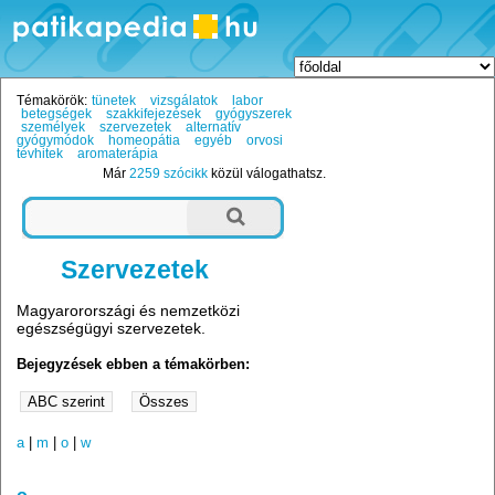
Témakörök:
tünetek
vizsgálatok
labor
betegségek
szakkifejezések
gyógyszerek
személyek
szervezetek
alternatív
gyógymódok
homeopátia
egyéb
orvosi
tévhitek
aromaterápia
Már
2259 szócikk
közül válogathatsz.
Szervezetek
Magyarorországi és nemzetközi
egészségügyi szervezetek.
Bejegyzések ebben a témakörben:
a
|
m
|
o
|
w