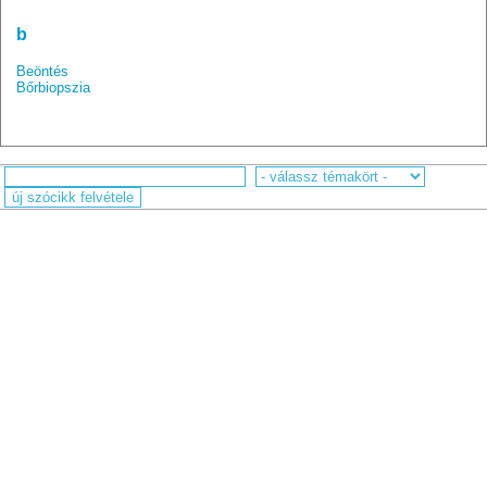
b
Beöntés
Bőrbiopszia