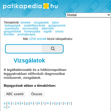
Témakörök:
tünetek
vizsgálatok
labor
betegségek
szakkifejezések
gyógyszerek
személyek
szervezetek
alternatív
gyógymódok
homeopátia
egyéb
orvosi
tévhitek
aromaterápia
Már
2259 szócikk
közül válogathatsz.
Vizsgálatok
A legáltalánosabb és a hétköznapokban
leggyakrabban előforduló diagnosztikai
módszerek, vizsgálatok.
Bejegyzések ebben a témakörben:
a
|
b
|
c
|
d
|
e
|
g
|
h
|
i
|
k
|
l
|
m
|
o
|
p
|
r
|
s
|
t
|
u
|
v