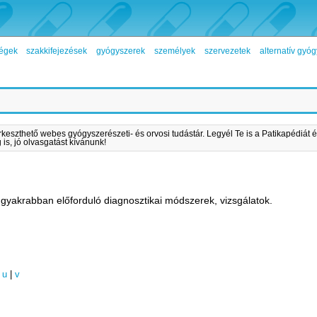
égek
szakkifejezések
gyógyszerek
személyek
szervezetek
alternatív gy
rkeszthető webes gyógyszerészeti- és orvosi tudástár. Legyél Te is a Patikapédiát é
is, jó olvasgatást kívánunk!
gyakrabban előforduló diagnosztikai módszerek, vizsgálatok.
|
u
|
v