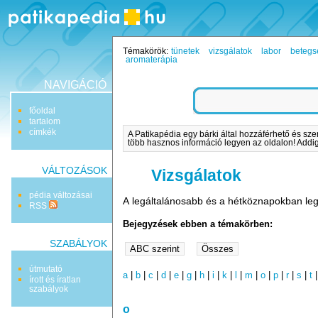
Témakörök:
tünetek
vizsgálatok
labor
betegs
aromaterápia
NAVIGÁCIÓ
főoldal
tartalom
címkék
A Patikapédia egy bárki által hozzáférhető és sze
több hasznos információ legyen az oldalon! Addig 
VÁLTOZÁSOK
Vizsgálatok
pédia változásai
A legáltalánosabb és a hétköznapokban leg
RSS
Bejegyzések ebben a témakörben:
SZABÁLYOK
útmutató
a
|
b
|
c
|
d
|
e
|
g
|
h
|
i
|
k
|
l
|
m
|
o
|
p
|
r
|
s
|
t
írott és íratlan
szabályok
o