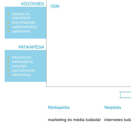
KÖZÖSSÉG
ODM
belépés és
regisztráció
közreműködők
sajtóközlemény
partnereink
PATIKAPÉDIA
impresszum
médiaajánlat
copyright
jogi tudnivalók
elérhetőség
Médiapédia
Netpédia
marketing és média tudástár
internetes tud