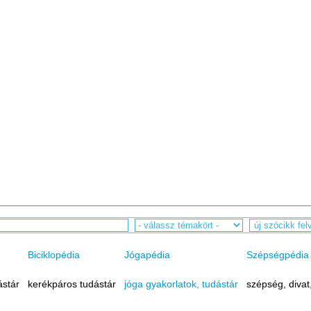
Biciklopédia
Jógapédia
Szépségpédia
ástár
kerékpáros tudástár
jóga gyakorlatok, tudástár
szépség, divat