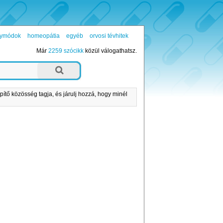
ógymódok
homeopátia
egyéb
orvosi tévhitek
Már
2259 szócikk
közül válogathatsz.
pítő közösség tagja, és járulj hozzá, hogy minél