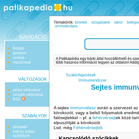
Témakörök:
tünetek
vizsgálatok
labor
betegs
aromaterápia
NAVIGÁCIÓ
főoldal
tartalom
címkék
A Patikapédia egy bárki által hozzáférhető és sze
visszlinkek
több hasznos információ legyen az oldalon! Addig 
Szakkifejezések
VÁLTOZÁSOK
Immunrendszer
Sejtes immun
pédia változásai
szócikk változásai
RSS
A sejtes
immunválasz
során a szervezet a
kórokozót, vagy a belső folyamatok eredm
SZABÁLYOK
falósejtekkel – pl. a
fehérvérsejt
ek közé tar
elpusztítják a kórokozót.
útmutató
Lsd. még
Fehérvérsejtek
írott és íratlan
szabályok
Kapcsolódó szócikkek