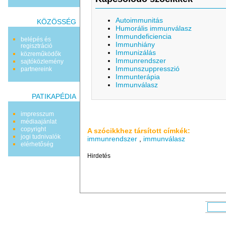
Autoimmunitás
KÖZÖSSÉG
Humorális immunválasz
Immundeficiencia
belépés és
Immunhiány
regisztráció
Immunizálás
közreműködők
Immunrendszer
sajtóközlemény
Immunszuppresszió
partnereink
Immunterápia
Immunválasz
PATIKAPÉDIA
impresszum
médiaajánlat
copyright
A szócikkhez társított címkék:
jogi tudnivalók
immunrendszer
,
immunválasz
elérhetőség
Hirdetés