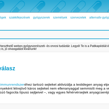
égek
szakkifejezések
gyógyszerek
személyek
szervezetek
alternatív gy
rkeszthető webes gyógyszerészeti- és orvosi tudástár. Legyél Te is a Patikapédiát é
is, jó olvasgatást kívánunk!
válasz
z
immunrendszer
éhez tartozó sejteket aktivizálja a testidegen anyag e
ényeként létrejövő káros sejteket nem ellenanyaggal semmisíti meg 
tozó fagocita típusú sejtjeivel –, vagy egyes fehérvérsejtek anyagcseré