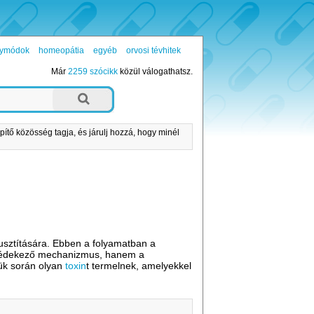
ógymódok
homeopátia
egyéb
orvosi tévhitek
Már
2259 szócikk
közül válogathatsz.
pítő közösség tagja, és járulj hozzá, hogy minél
lpusztítására. Ebben a folyamatban a
a védekező mechanizmus, hanem a
jük során olyan
toxin
t termelnek, amelyekkel