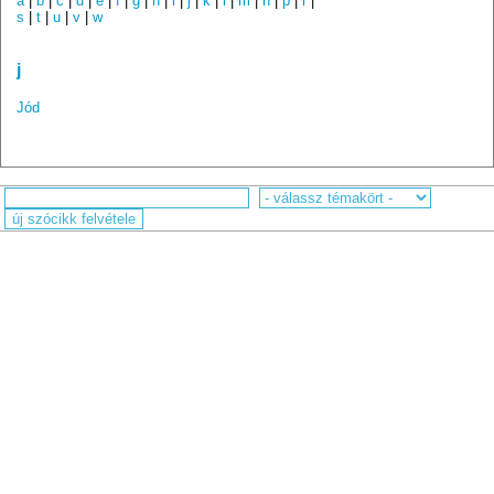
a
|
b
|
c
|
d
|
e
|
f
|
g
|
h
|
i
|
j
|
k
|
l
|
m
|
n
|
p
|
r
|
s
|
t
|
u
|
v
|
w
j
Jód