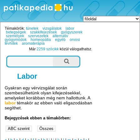
Témakörök:
tünetek
vizsgálatok
labor
betegségek
szakkifejezések
gyógyszerek
személyek
szervezetek
alternatív
gyógymódok
homeopátia
egyéb
orvosi
tévhitek
aromaterápia
Már
2259 szócikk
közül válogathatsz.
Labor
Gyakran egy vérvizsgálat során
szembesülhetünk olyan kifejezésekkel,
amelyeket korábban még nem hallottunk. A
labor
témakör az ebben való eligazodásban
segíthet.
Bejegyzések ebben a témakörben: