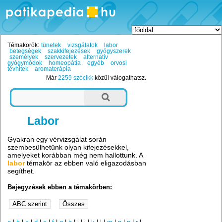
Témakörök:
tünetek
vizsgálatok
labor
betegségek
szakkifejezések
gyógyszerek
személyek
szervezetek
alternatív
gyógymódok
homeopátia
egyéb
orvosi
tévhitek
aromaterápia
Már
2259 szócikk
közül válogathatsz.
Labor
Gyakran egy vérvizsgálat során
szembesülhetünk olyan kifejezésekkel,
amelyeket korábban még nem hallottunk. A
labor
témakör az ebben való eligazodásban
segíthet.
Bejegyzések ebben a témakörben: