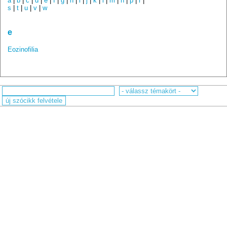
a
|
b
|
c
|
d
|
e
|
f
|
g
|
h
|
i
|
j
|
k
|
l
|
m
|
n
|
p
|
r
|
s
|
t
|
u
|
v
|
w
e
Eozinofilia