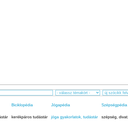
Biciklopédia
Jógapédia
Szépségpédia
ástár
kerékpáros tudástár
jóga gyakorlatok, tudástár
szépség, divat