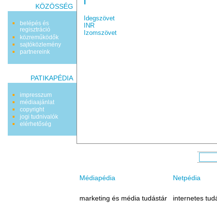
i
KÖZÖSSÉG
Idegszövet
belépés és
INR
regisztráció
Izomszövet
közreműködők
sajtóközlemény
partnereink
PATIKAPÉDIA
impresszum
médiaajánlat
copyright
jogi tudnivalók
elérhetőség
Médiapédia
Netpédia
marketing és média tudástár
internetes tud