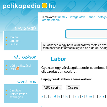
Témakörök:
tünetek
vizsgálatok
labor
betegs
aromaterápia
NAVIGÁCIÓ
főoldal
tartalom
címkék
A Patikapédia egy bárki által hozzáférhető és sze
több hasznos információ legyen az oldalon! Addig 
VÁLTOZÁSOK
Labor
pédia változásai
Gyakran egy vérvizsgálat során szembesülh
RSS
eligazodásban segíthet.
Bejegyzések ebben a témakörben:
SZABÁLYOK
útmutató
írott és íratlan
a
|
b
|
c
|
d
|
e
|
f
|
g
|
h
|
i
|
j
|
k
|
l
|
m
|
n
|
p
|
r
|
szabályok