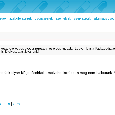
égek
szakkifejezések
gyógyszerek
személyek
szervezetek
alternatív gy
rkeszthető webes gyógyszerészeti- és orvosi tudástár. Legyél Te is a Patikapédiát é
is, jó olvasgatást kívánunk!
etünk olyan kifejezésekkel, amelyeket korábban még nem hallottunk.
s
|
t
|
u
|
v
|
w