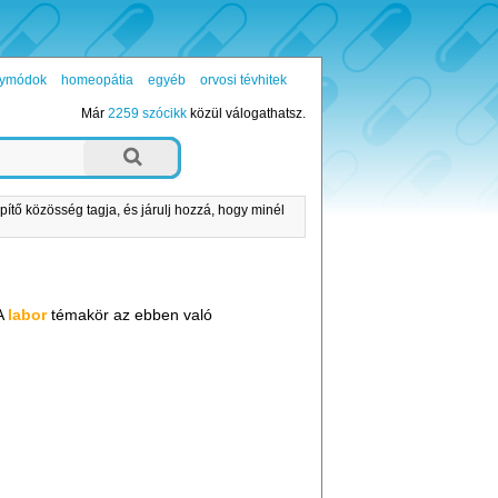
ógymódok
homeopátia
egyéb
orvosi tévhitek
Már
2259 szócikk
közül válogathatsz.
pítő közösség tagja, és járulj hozzá, hogy minél
 A
labor
témakör az ebben való