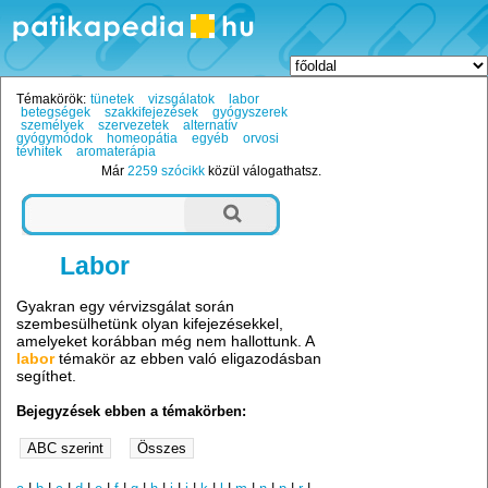
Témakörök:
tünetek
vizsgálatok
labor
betegségek
szakkifejezések
gyógyszerek
személyek
szervezetek
alternatív
gyógymódok
homeopátia
egyéb
orvosi
tévhitek
aromaterápia
Már
2259 szócikk
közül válogathatsz.
Labor
Gyakran egy vérvizsgálat során
szembesülhetünk olyan kifejezésekkel,
amelyeket korábban még nem hallottunk. A
labor
témakör az ebben való eligazodásban
segíthet.
Bejegyzések ebben a témakörben: