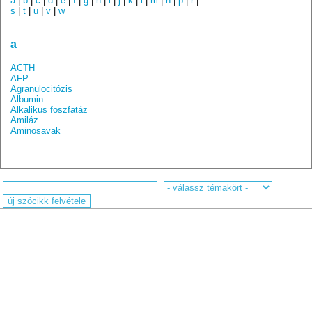
a
|
b
|
c
|
d
|
e
|
f
|
g
|
h
|
i
|
j
|
k
|
l
|
m
|
n
|
p
|
r
|
s
|
t
|
u
|
v
|
w
a
ACTH
AFP
Agranulocitózis
Albumin
Alkalikus foszfatáz
Amiláz
Aminosavak