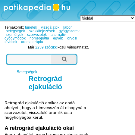
Témakörök:
tünetek
vizsgálatok
labor
betegségek
szakkifejezések
gyógyszerek
személyek
szervezetek
alternatív
gyógymódok
homeopátia
egyéb
orvosi
tévhitek
aromaterápia
Már
2259 szócikk
közül válogathatsz.
Betegségek
Retrográd
ejakuláció
Retrográd ejakuláció amikor az ondó
ahelyett, hogy a hímvesszőn át elhagyná a
szervezetet, visszafelé áramlik és a
húgyhólyagba kerül.
A retrográd ejakuláció okai
Prosztataműtét, vagy bizonyos gyógyszerek