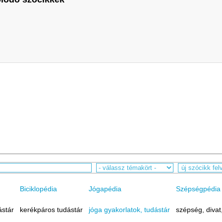
Biciklopédia
Jógapédia
Szépségpédia
ástár
kerékpáros tudástár
jóga gyakorlatok, tudástár
szépség, divat