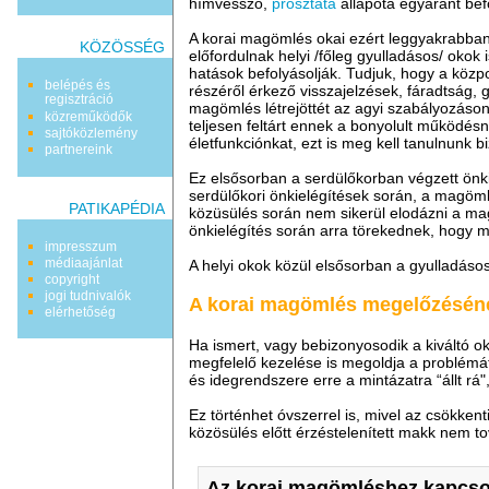
hímvessző,
prosztata
állapota egyaránt bef
A korai magömlés okai ezért leggyakrabban
KÖZÖSSÉG
előfordulnak helyi /főleg gyulladásos/ okok 
hatások befolyásolják. Tudjuk, hogy a közpo
belépés és
részéről érkező visszajelzések, fáradtság,
regisztráció
magömlés létrejöttét az agyi szabályozás
közreműködők
teljesen feltárt ennek a bonyolult működé
sajtóközlemény
életfunkciónkat, ezt is meg kell tanulnunk 
partnereink
Ez elsősorban a serdülőkorban végzett önk
serdülőkori önkielégítések során, a magö
PATIKAPÉDIA
közüsülés során nem sikerül elodázni a mag
önkielégítés során arra törekednek, hogy 
impresszum
médiaajánlat
A helyi okok közül elsősorban a gyulladáso
copyright
jogi tudnivalók
A korai magömlés megelőzéséne
elérhetőség
Ha ismert, vagy bebizonyosodik a kiváltó 
megfelelő kezelése is megoldja a problém
és idegrendszere erre a mintázatra “állt rá
Ez történhet óvszerrel is, mivel az csökkent
közösülés előtt érzéstelenített makk nem to
Az korai magömléshez kapcso