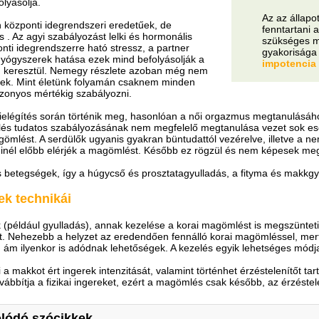
olyásolja.
Az az állapo
 központi idegrendszeri eredetűek, de
fenntartani a
is . Az agyi szabályozást lelki és hormonális
szükséges m
nti idegrendszerre ható stressz, a partner
gyakorisága 
 gyógyszerek hatása ezek mind befolyásolják a
impotencia 
on keresztül. Nemegy részlete azoban még nem
snek. Mint életünk folyamán csaknem minden
bizonyos mértékig szabályozni.
ielégítés során történik meg, hasonlóan a női orgazmus megtanulásához
mlés tudatos szabályozásának nem megfelelő megtanulása vezet sok e
ömlést. A serdülők ugyanis gyakran büntudattól vezérelve, illetve a n
minél előbb elérjék a magömlést. Később ez rögzül és nem képesek megt
s betegségek, így a húgycső és prosztatagyulladás, a fityma és makkgy
k technikái
ok (például gyulladás), annak kezelése a korai magömlést is megszünte
át. Nehezebb a helyzet az eredendően fennálló korai magömléssel, me
", ám ilyenkor is adódnak lehetőségek. A kezelés egyik lehetséges módj
i a makkot ért ingerek intenzitását, valamint történhet érzéstelenítőt ta
vábbítja a fizikai ingereket, ezért a magömlés csak később, az érzéste
lódó szócikkek