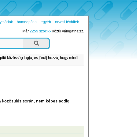
ógymódok
homeopátia
egyéb
orvosi tévhitek
Már
2259 szócikk
közül válogathatsz.
pítő közösség tagja, és járulj hozzá, hogy minél
e a közösülés során, nem képes addig