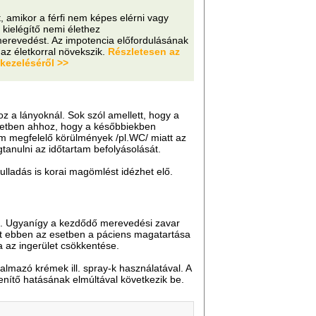
t, amikor a férfi nem képes elérni vagy
 kielégítő nemi élethez
erevedést. Az impotencia előfordulásának
az életkorral növekszik.
Részletesen az
kezeléséről >>
 a lányoknál. Sok szól amellett, hogy a
setben ahhoz, hogy a későbbiekben
em megfelelő körülmények /pl.WC/ miatt az
anulni az időtartam befolyásolását.
ulladás is korai magömlést idézhet elő.
ti. Ugyanígy a kezdődő merevedési zavar
rt ebben az esetben a páciens magatartása
a az ingerület csökkentése.
rtalmazó krémek ill. spray-k használatával. A
lenítő hatásának elmúltával következik be.