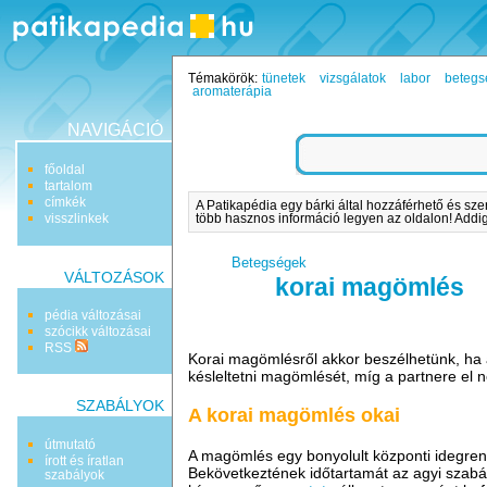
Témakörök:
tünetek
vizsgálatok
labor
betegs
aromaterápia
NAVIGÁCIÓ
főoldal
tartalom
címkék
A Patikapédia egy bárki által hozzáférhető és sze
visszlinkek
több hasznos információ legyen az oldalon! Addig 
Betegségek
VÁLTOZÁSOK
korai magömlés
pédia változásai
szócikk változásai
RSS
Korai magömlésről akkor beszélhetünk, ha a
késleltetni magömlését, míg a partnere el 
SZABÁLYOK
A korai magömlés okai
útmutató
A magömlés egy bonyolult központi idegrends
írott és íratlan
Bekövetkeztének időtartamát az agyi szabál
szabályok