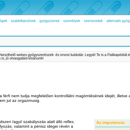
égek
szakkifejezések
gyógyszerek
személyek
szervezetek
alternatív gy
rkeszthető webes gyógyszerészeti- és orvosi tudástár. Legyél Te is a Patikapédiát é
is, jó olvasgatást kívánunk!
 férfi nem tudja megfelelően kontrollálni magömlésének idejét, illetv
nem jut az orgazmusig.
zeri /agyi/ szabályozás alatt álló reflex.
Az impotencia
yozás, valamint a pénisz idegei révén a