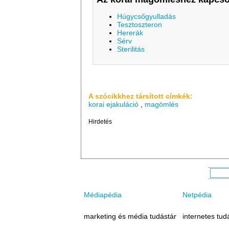
Húgycsőgyulladás
Tesztoszteron
Hererák
Sérv
Sterilitás
A szócikkhez társított címkék:
korai ejakuláció
,
magömlés
Hirdetés
Médiapédia
Netpédia
marketing és média tudástár
internetes tud