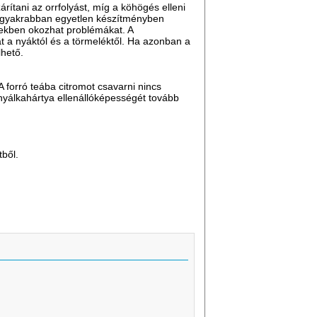
rítani az orrfolyást, míg a köhögés elleni
 leggyakrabban egyetlen készítményben
rekben okozhat problémákat. A
at a nyáktól és a törmeléktől. Ha azonban a
lhető.
A forró teába citromot csavarni nincs
 nyálkahártya ellenállóképességét tovább
tből.