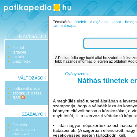
Témakörök:
tünetek
vizsgálatok
labor
betegs
aromaterápia
NAVIGÁCIÓ
főoldal
tartalom
címkék
A Patikapédia egy bárki által hozzáférhető és sze
visszlinkek
több hasznos információ legyen az oldalon! Addig 
Gyógyszerek
VÁLTOZÁSOK
Náthás tünetek e
pédia változásai
szócikk változásai
RSS
A meghűlés első tünetei általában a leverts
szempontja, hogy a váladék laza és könnye
könnyen eltávolíthassa a kórokozókat, a ví
SZABÁLYOK
enyhítését, ill. a szervezet védekező képe
útmutató
• Bár nagyon népszerűek az echinacea, il
írott és íratlan
hatásosnak. (A szigorúan ellenőrzött, nagy
szabályok
vesekövesség esetén tartózkodni kell.