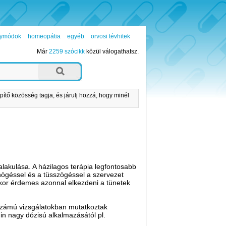
ógymódok
homeopátia
egyéb
orvosi tévhitek
Már
2259 szócikk
közül válogathatsz.
pítő közösség tagja, és járulj hozzá, hogy minél
alakulása. A házilagos terápia legfontosabb
högéssel és a tüsszögéssel a szervezet
enkor érdemes azonnal elkezdeni a tünetek
számú vizsgálatokban mutatkoztak
in nagy dózisú alkalmazásától pl.