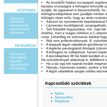
• Az érszűkítő hatású orrcseppek segítenek 
kanalas orvosságok a köhögést könnyítik az
árulják, de egyesével is beszerezhetők. A
KÖZÖSSÉG
köhögéscsillapítókat sem javallják minden 
köhögés olyan erős, hogy az alvás rovásár
belépés és
• Kalcium és nyomelemek bejuttatásával 
regisztráció
• Lázmentes torokfájásnál, szopogatható, r
közreműködők
• Sok folyadék fogyasztása, min. napi két l
sajtóközlemény
értelme, mert a magas hőfokon a C-vitamin e
partnereink
ronja. Lehetőleg ne szénsavas italokat fogy
• Akik nem pollenérzékenyek, ill. cukorbe
• A letapadt légúti váladékok gőzöléssel (m
PATIKAPÉDIA
• A légtérbe párologtatott illóolajok (citro
• A köhögést ne csillapítsuk, hanem köptet
impresszum
• A lázcsillapítást 38 fok felett kezdjük el a
médiaajánlat
Ha szövődmények alakulnak ki, feltétlenül o
copyright
• Ha a láz egy-két napnál tovább megmar
jogi tudnivalók
• Hányás, hasmenés esetén, amikor a foly
elérhetőség
• A légúti váladékok sárgás-zöldes elszín
Kapcsolódó szócikkek
Nátha
Szénanátha
Megfázás