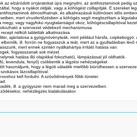
az elzáródott orrjáratokat újra megnyitni, az antihisztaminok pedig szá
által, hogy a nyákot oldják, vagy a köhögést csillapítják. E szereket
z antihisztaminok álmosíthatnak, és alkalmazásuk különösen idős embe
esetben, mert vírusfertőzésben a köhögés segít megtisztítani a légutak
a megy, vagy nagyfokú nyugtalanságot okoz, köhögéscsillapítóval keze
fokozható a szervezet védekező mechanizmusa.
ecept nélküli tabletták alkalmazása.
iter, ajánlatosa a gyógynövényteák, mint például hársfa, csipkebogyó. 
lbomlik, ill. forrón ne fogyasszuk a teát, mert az a gyulladásban lévő
asszunk, mert ennek szintén nyálkahártya irritáló hatása van.
tegek, fogyasszanak sok mézet.
elynek hatása illó olajokkal fokozható), lámpázással jól oldhatók.
mfű, levendula, fenyő) csökkentik a légzési nehézségeket .
őt használjunk, hogy a légúti váladék mielőbb kiürülhessen a szerveze
 szokásos lázcsillapítóval.
rvoshoz kell fordulni. A szövődmények főbb tünetei:
ad.
adék, ill. a gyógyszer nem marad meg a szervezetben.
eződésekor, nehézlégzés kialakulásakor.