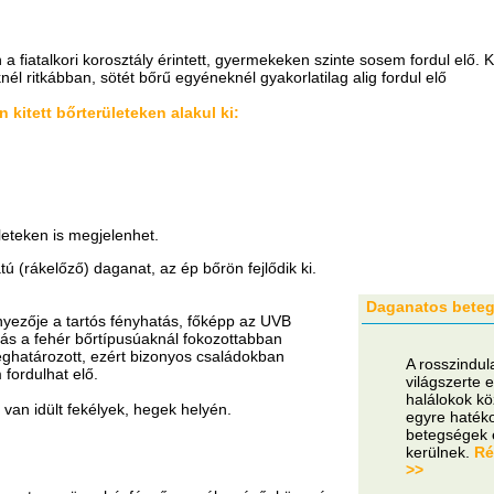
 a fiatalkori korosztály érintett, gyermekeken szinte sosem fordul elő.
knél ritkábban, sötét bőrű egyéneknél gyakorlatilag alig fordul elő
kitett bőrterületeken alakul ki:
leteken is megjelenhet.
tú (rákelőző) daganat, az ép bőrön fejlődik ki.
Daganatos bete
nyezője a tartós fényhatás, főképp az UVB
ás a fehér bőrtípusúaknál fokozottabban
eghatározott, ezért bizonyos családokban
A rosszindu
fordulhat elő.
világszerte 
halálokok kö
van idült fekélyek, hegek helyén.
egyre haték
betegségek e
kerülnek.
Ré
>>