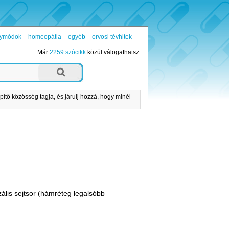
ógymódok
homeopátia
egyéb
orvosi tévhitek
Már
2259 szócikk
közül válogathatsz.
pítő közösség tagja, és járulj hozzá, hogy minél
lis sejtsor (hámréteg legalsóbb