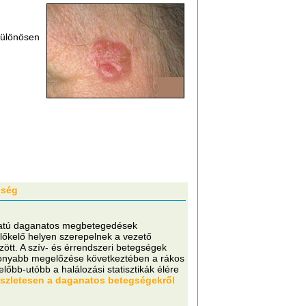
 Különösen
gség
latú daganatos megbetegedések
előkelő helyen szerepelnek a vezető
zött. A szív- és érrendszeri betegségek
onyabb megelőzése következtében a rákos
lőbb-utóbb a halálozási statisztikák élére
szletesen a daganatos betegségekről