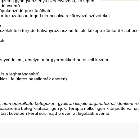
llegzetes gyöngyházfényű szegélyezésű, közepén
esedő csomó.
 újraképződő pörk található
or fokozatosan terjed elroncsolva a környező szöveteket.
le
 szélek felé terjedő halványrózsaszínű foltok, közepe időnként kisebe
ék.
ényvédelem, amelyet már gyermekkorban el kell kezdeni.
 is a leghatásosabb)
kicsi, felületes basaliomák esetén)
t, nem operálható betegeken, gyakran kiújuló daganatoknál időnként r
 basalioma beteg kilátásai igen jók. Terápia nélkül igen kiterjedtté válh
ítást követően kerül sor, majd 5 éven át legalább évente.