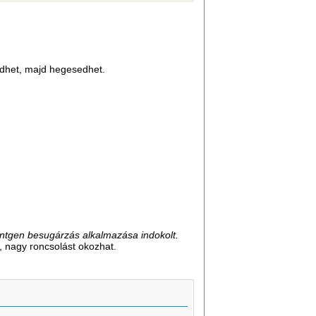
sedhet, majd hegesedhet.
öntgen besugárzás alkalmazása indokolt.
at, nagy roncsolást okozhat.