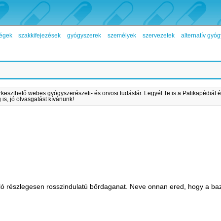
égek
szakkifejezések
gyógyszerek
személyek
szervezetek
alternatív gy
rkeszthető webes gyógyszerészeti- és orvosi tudástár. Legyél Te is a Patikapédiát é
is, jó olvasgatást kívánunk!
 részlegesen rosszindulatú bőrdaganat. Neve onnan ered, hogy a bazá