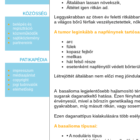
Általában lassan növekszik,
Áttétet igen ritkán ad.
KÖZÖSSÉG
Leggyakrabban az ötven év feletti ritkábban
a világos bőrű férfiak veszélyeztetettek, nő
belépés és
regisztráció
A tumor leginkább a napfénynek tartósan 
közreműködők
sajtóközlemény
arc
partnereink
fülek
kopasz fejbőr
mellkas
PATIKAPÉDIA
hát felső része
esetenként napfénytől védett bőrterü
impresszum
médiaajánlat
Létrejöttét általában nem előzi meg jóindula
copyright
jogi tudnivalók
elérhetőség
A basalioma legjelentősebb hajlamosító té
sugarak daganatkeltő hatása. Ezen fényhat
érvényesül, mivel a bőrszín genetikailag m
gyakrabban, míg másutt ritkán, vagy sosem 
Ezen daganattípus kialakulására több esély 
A basalioma típusai:
• A noduláris típus