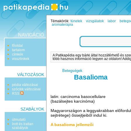
Témakörök:
tünetek
vizsgálatok
labor
betegs
aromaterápia
NAVIGÁCIÓ
főoldal
tartalom
címkék
A Patikapédia egy bárki által hozzáférhető és sze
visszlinkek
több hasznos információ legyen az oldalon! Addig 
Betegségek
VÁLTOZÁSOK
Basalioma
pédia változásai
szócikk változásai
RSS
latin: carcinoma basocellulare
(bazálsejtes karcinóma)
SZABÁLYOK
Magyarországon a leggyakrabban előforduló
sejtrétege) őssejtjeiből indul ki.
útmutató
írott és íratlan
A basalioma jellemzői
szabályok