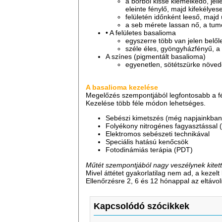
a bőrből kissé kiemelkedő, je
eleinte fénylő, majd kifekély
felületén időnként leeső, majd
a seb mérete lassan nő, a tum
• A felületes basalioma
egyszerre több van jelen belő
széle éles, gyöngyházfényű, a
A színes (pigmentált basalioma)
egyenetlen, sötétszürke növed
A basalioma kezelése
Megelőzés szempontjából legfontosabb a f
Kezelése több féle módon lehetséges.
Sebészi kimetszés (még napjainkban
Folyékony nitrogénes fagyasztással (
Elektromos sebészeti technikával
Speciális hatású kenőcsök
Fotodinámiás terápia (PDT)
Műtét szempontjából nagy veszélynek kitet
Mivel áttétet gyakorlatilag nem ad, a kezelt
Ellenőrzésre 2, 6 és 12 hónappal az eltávol
Kapcsolódó szócikkek