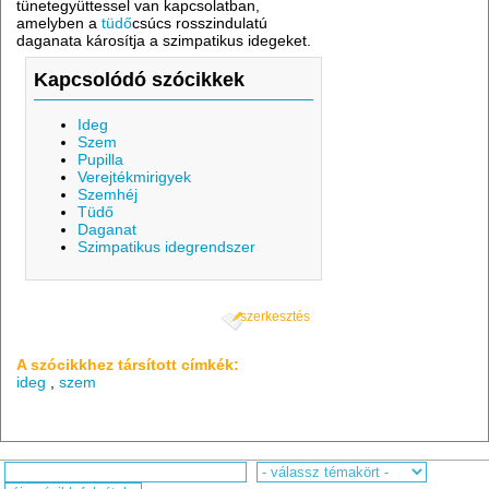
tünetegyüttessel van kapcsolatban,
amelyben a
tüdő
csúcs rosszindulatú
daganata károsítja a szimpatikus idegeket.
Kapcsolódó szócikkek
Ideg
Szem
Pupilla
Verejtékmirigyek
Szemhéj
Tüdő
Daganat
Szimpatikus idegrendszer
szerkesztés
A szócikkhez társított címkék:
ideg
,
szem