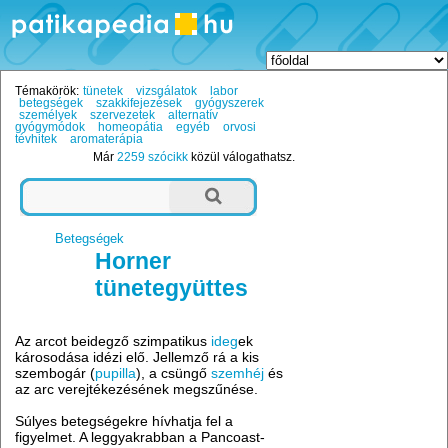
Témakörök:
tünetek
vizsgálatok
labor
betegségek
szakkifejezések
gyógyszerek
személyek
szervezetek
alternatív
gyógymódok
homeopátia
egyéb
orvosi
tévhitek
aromaterápia
Már
2259 szócikk
közül válogathatsz.
Betegségek
Horner
tünetegyüttes
Az arcot beidegző szimpatikus
ideg
ek
károsodása idézi elő. Jellemző rá a kis
szembogár (
pupilla
), a csüngő
szemhéj
és
az arc verejtékezésének megszűnése.
Súlyes betegségekre hívhatja fel a
figyelmet. A leggyakrabban a Pancoast-