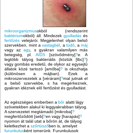
mikroorganizmus
okból (rendszerint
baktérium
okból) áll. Mindezek
gyulladás
és
fertőzés
velejárói. Megjelenhet olyan belső
szervekben, mint a
vastagbél
, a
tüdő
, a
máj
vagy az
agy
, s gyakran valamilyen más
betegség, pl.
AIDS
[szövődmény]
?
e. A
legtöbb tályog bakteriális (köztük [tbc]
?
)
vagy gombás eredetű, de olykor az egysejtű
állatok közé tartozó [amőba]
?
is okozhatja
(különösen a májban). Ezek a
mikroszervezetek a [véráram]
?
mal jutnak el
a belső szervekbe, s ha megérkeznek,
gyakran idéznek elő fertőzést és gyulladást.
Az egészséges emberben a
bőr
alatti lágy
szövetekben alakul ki leggyakrabban tályog.
A szervezetet megtámadó [mikroba]
?
megfertőződött [seb]
?
en vagy [harapás]
?
nyomon át talál utat a bőrön át, de tályog
keletkezhet a
szőrtüsző
ben is, amelyet
furunkulus
ként ismerünk. Furunkulusok