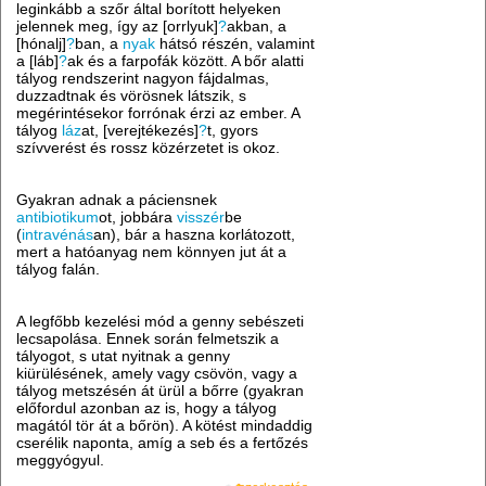
leginkább a szőr által borított helyeken
jelennek meg, így az [orrlyuk]
?
akban, a
[hónalj]
?
ban, a
nyak
hátsó részén, valamint
a [láb]
?
ak és a farpofák között. A bőr alatti
tályog rendszerint nagyon fájdalmas,
duzzadtnak és vörösnek látszik, s
megérintésekor forrónak érzi az ember. A
tályog
láz
at, [verejtékezés]
?
t, gyors
szívverést és rossz közérzetet is okoz.
Gyakran adnak a páciensnek
antibiotikum
ot, jobbára
visszér
be
(
intravénás
an), bár a haszna korlátozott,
mert a hatóanyag nem könnyen jut át a
tályog falán.
A legfőbb kezelési mód a genny sebészeti
lecsapolása. Ennek során felmetszik a
tályogot, s utat nyitnak a genny
kiürülésének, amely vagy csövön, vagy a
tályog metszésén át ürül a bőrre (gyakran
előfordul azonban az is, hogy a tályog
magától tör át a bőrön). A kötést mindaddig
cserélik naponta, amíg a seb és a fertőzés
meggyógyul.