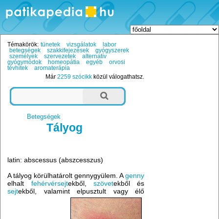
Témakörök:
tünetek
vizsgálatok
labor
betegségek
szakkifejezések
gyógyszerek
személyek
szervezetek
alternatív
gyógymódok
homeopátia
egyéb
orvosi
tévhitek
aromaterápia
Már
2259 szócikk
közül válogathatsz.
Betegségek
Tályog
latin: abscessus (abszcesszus)
A tályog körülhatárolt gennygyülem. A
genny
elhalt
fehérvérsejt
ekből,
szövet
ekből és
sejt
ekből, valamint elpusztult vagy élő