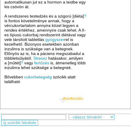
automatikusan jut ez a hormon a testbe egy
kis csövön át.
A rendszeres testedzés és a szigorú [diéta]
?
is fontos követelménye annak, hogy a
vércukortartalom annyira közel legyen a
rendes értékhez, amennyire csak lehet. A II-
es típusú cukorbaj rendszerint diétával vagy
vele társított tablettás
gyógyszer
rel is
kezelhető. Bizonyos esetekben azonban
inzulinra is szüksége van a betegnek.
Előnyös az is, ha a páciens megszabadul a
többletsúlyától.
Stressz
hatásakor, amilyen
a [műtét]
?
vagy
fertőzés
is, átmenetleg több
inzulinra lehet szüksége a betegnek.
Bővebben
cukorbetegség
szócikk alatt
található
szerkesztés