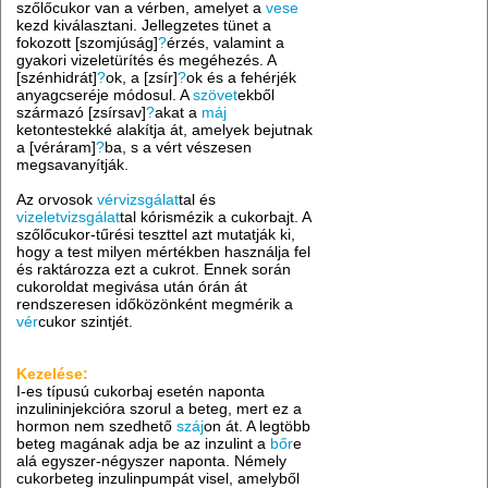
szőlőcukor van a vérben, amelyet a
vese
kezd kiválasztani. Jellegzetes tünet a
fokozott [szomjúság]
?
érzés, valamint a
gyakori vizeletürítés és megéhezés. A
[szénhidrát]
?
ok, a [zsír]
?
ok és a fehérjék
anyagcseréje módosul. A
szövet
ekből
származó [zsírsav]
?
akat a
máj
ketontestekké alakítja át, amelyek bejutnak
a [véráram]
?
ba, s a vért vészesen
megsavanyítják.
Az orvosok
vérvizsgálat
tal és
vizeletvizsgálat
tal kórismézik a cukorbajt. A
szőlőcukor-tűrési teszttel azt mutatják ki,
hogy a test milyen mértékben használja fel
és raktározza ezt a cukrot. Ennek során
cukoroldat megivása után órán át
rendszeresen időközönként megmérik a
vér
cukor szintjét.
Kezelése:
I-es típusú cukorbaj esetén naponta
inzulininjekcióra szorul a beteg, mert ez a
hormon nem szedhető
száj
on át. A legtöbb
beteg magának adja be az inzulint a
bőr
e
alá egyszer-négyszer naponta. Némely
cukorbeteg inzulinpumpát visel, amelyből