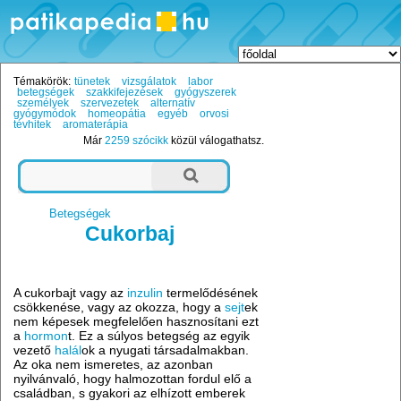
Témakörök:
tünetek
vizsgálatok
labor
betegségek
szakkifejezések
gyógyszerek
személyek
szervezetek
alternatív
gyógymódok
homeopátia
egyéb
orvosi
tévhitek
aromaterápia
Már
2259 szócikk
közül válogathatsz.
Betegségek
Cukorbaj
A cukorbajt vagy az
inzulin
termelődésének
csökkenése, vagy az okozza, hogy a
sejt
ek
nem képesek megfelelően hasznosítani ezt
a
hormon
t. Ez a súlyos betegség az egyik
vezető
halál
ok a nyugati társadalmakban.
Az oka nem ismeretes, az azonban
nyilvánvaló, hogy halmozottan fordul elő a
családban, s gyakori az elhízott emberek