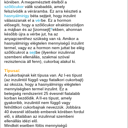
körében. A megemésztett ételből a
szőlőcukor
válik szabaddá, amely
felszívódik a véráramba. Ez arra készteti a
hasnyálmirigy
béta sejtjeit, hogy inzulint
válasszanak el a
vér
be. Ez a hormon
elősegíti, hogy a szőlőcukor elraktározódjon
a májban és az [izomsejt]
?
ekben, ahonnan
később újra a vérbe jut, ha az
anyagcseréhez szükség van rá. Amikor a
hasnyálmirigy elégtelen mennyiségű inzulint
termel, vagy ez a hormon nem juttat be elég
szőlőcukrot a
sejt
be (ilyenkor inzulinnal
szembeni ellenállás, szakmai szóval
rezisztencia áll fenn), cukorbaj alakul ki.
Típusai:
A cukorbajnak két típusa van. Az I-es típust
(az inzulintól függő vagy fiatalkori cukorbajt)
az okozza, hogy a hasnyálmirigy elégtelen
mennyiségben termel inzulint. Ez a
betegség rendszerint 25 évesnél fiatalabb
korban kezdődik. A II-es típust, amely
gyakoribb, inzulintól nem függő vagy
felnőttkori cukorbajnak nevezzük. Jobbára
40 évesnél idősebb emberek körében fordul
elő, s általában az inzulinnal szembeni
ellenállás idézi elő.
Mindkét esetben fölös mennyiségű